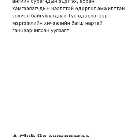
ангийн сурагчдын эцэг эх, асран
хамгаалагчдын нээлттэй өдөрлөг амжилттай
зохион байгуулагдлаа Тус өдөрлөгөөр
мэргэжлийн хичээлийн багш нартай
ганцаарчилсан уулзалт
A Club үйл ажиллагаа