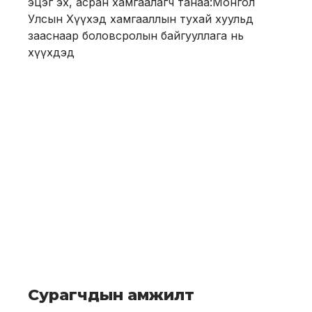
эцэг эх, асран хамгаалагч танаа:Монгол
Улсын Хүүхэд хамгааллын тухай хуульд
зааснаар боловсролын байгууллага нь
хүүхдэд
Сурагчдын амжилт