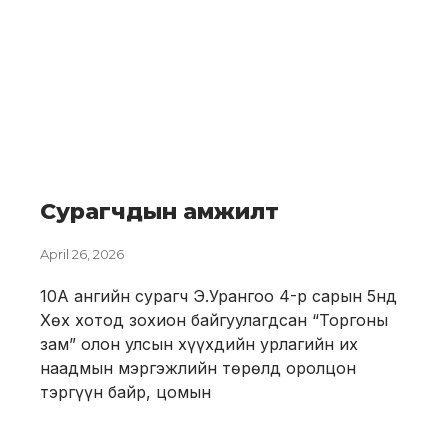
Сурагчдын амжилт
April 26, 2026
10А ангийн сурагч Э.Урангоо 4-р сарын 5нд
Хөх хотод зохион байгуулагдсан “Торгоны
зам” олон улсын хүүхдийн урлагийн их
наадмын мэргэжлийн төрөлд оролцон
тэргүүн байр, цомын