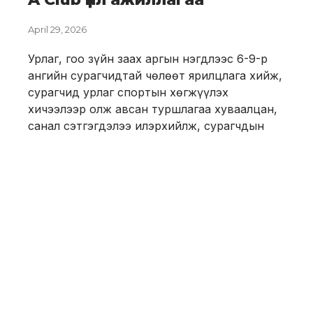
April 29, 2026
Урлаг, гоо зүйн заах аргын нэгдлээс 6-9-р
ангийн сурагчидтай чөлөөт ярилцлага хийж,
сурагчид урлаг спортын хөгжүүлэх
хичээлээр олж авсан туршлагаа хуваалцан,
санал сэтгэгдэлээ илэрхийлж, сурагчдын